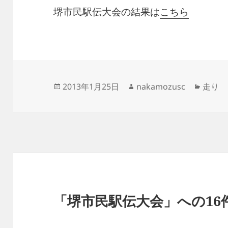
堺市民駅伝大会の結果は
こちら
投
作
カ
2013年1月25日
nakamozusc
走り
稿
成
テ
日:
者
ゴ
リ
ー
「堺市民駅伝大会」への16