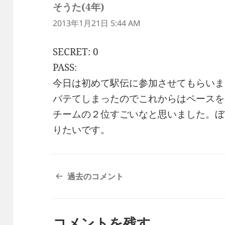
そうた(4年)
よ
り:
2013年1月21日 5:44 AM
SECRET: 0
PASS:
今日は初めて駅伝に参加させてもらいま
バテてしまったのでこれからはペースを
チームの２位すごいなと思いました。ぼ
りたいです。
コ
過去のコメント
メ
ン
ト
コメントを残す
ナ