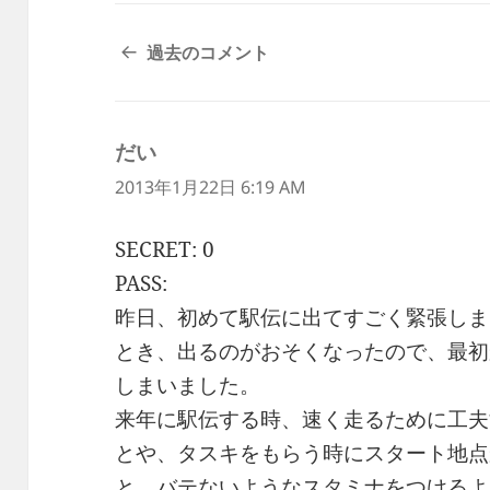
コ
過去のコメント
メ
ン
ト
だい
よ
ナ
ビ
り:
2013年1月22日 6:19 AM
ゲ
ー
SECRET: 0
シ
PASS:
ョ
ン
昨日、初めて駅伝に出てすごく緊張しま
とき、出るのがおそくなったので、最初
しまいました。
来年に駅伝する時、速く走るために工夫
とや、タスキをもらう時にスタート地点
と、バテないようなスタミナをつけるよ