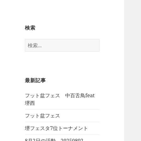
検索
検
索:
最新記事
フット盆フェス 中百舌鳥feat
堺西
フット盆フェス
堺フェスタ7位トーナメント
8月2日の活動 20250802