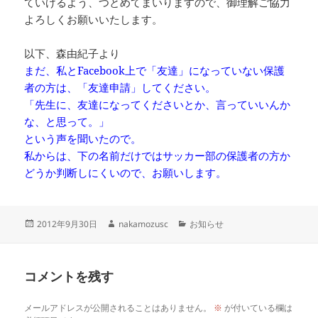
ていけるよう、つとめてまいりますので、御理解ご協力
よろしくお願いいたします。
以下、森由紀子より
まだ、私とFacebook上で「友達」になっていない保護
者の方は、「友達申請」してください。
「先生に、友達になってくださいとか、言っていいんか
な、と思って。」
という声を聞いたので。
私からは、下の名前だけではサッカー部の保護者の方か
どうか判断しにくいので、お願いします。
投
作
カ
2012年9月30日
nakamozusc
お知らせ
稿
成
テ
日:
者
ゴ
リ
コメントを残す
ー
メールアドレスが公開されることはありません。
※
が付いている欄は