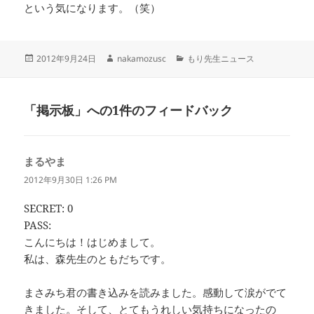
という気になります。（笑）
投
作
カ
2012年9月24日
nakamozusc
もり先生ニュース
稿
成
テ
日:
者
ゴ
リ
「掲示板」への1件のフィードバック
ー
まるやま
よ
り:
2012年9月30日 1:26 PM
SECRET: 0
PASS:
こんにちは！はじめまして。
私は、森先生のともだちです。
まさみち君の書き込みを読みました。感動して涙がでて
きました。そして、とてもうれしい気持ちになったの