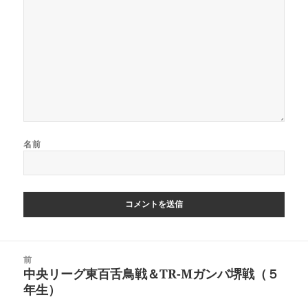
名前
投
前
稿
中央リーグ東百舌鳥戦＆TR-Mガンバ堺戦（５
前
ナ
年生）
の
ビ
投