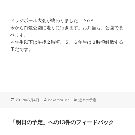
ドッジボール大会が終わりました。＾o＾
今から白鷺公園に走りに行きます。お弁当も、公園で食
べます。
４年生以下は午後２時頃、５、６年生は３時頃解散する
予定です。
投
作
カ
2012年5月4日
nakamozusc
近々の予定
稿
成
テ
日:
者
ゴ
リ
「明日の予定」への13件のフィードバック
ー