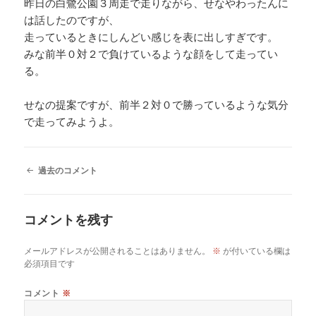
昨日の白鷺公園３周走で走りながら、せなやわったんに
は話したのですが、
走っているときにしんどい感じを表に出しすぎです。
みな前半０対２で負けているような顔をして走ってい
る。
せなの提案ですが、前半２対０で勝っているような気分
で走ってみようよ。
コ
過去のコメント
メ
ン
ト
コメントを残す
ナ
ビ
ゲ
メールアドレスが公開されることはありません。
※
が付いている欄は
ー
必須項目です
シ
ョ
コメント
※
ン