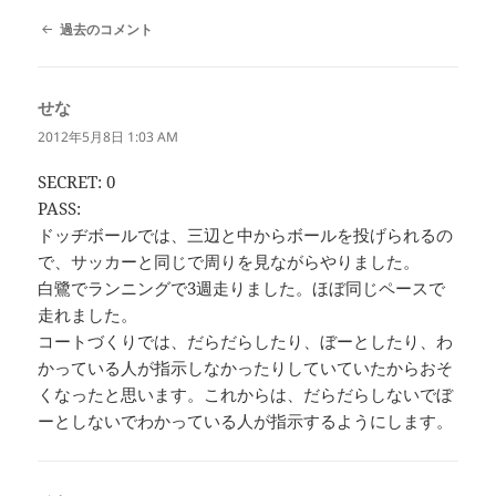
コ
過去のコメント
メ
ン
ト
せな
よ
ナ
ビ
り:
2012年5月8日 1:03 AM
ゲ
ー
SECRET: 0
シ
PASS:
ョ
ン
ドッヂボールでは、三辺と中からボールを投げられるの
で、サッカーと同じで周りを見ながらやりました。
白鷺でランニングで3週走りました。ほぼ同じペースで
走れました。
コートづくりでは、だらだらしたり、ぼーとしたり、わ
かっている人が指示しなかったりしていていたからおそ
くなったと思います。これからは、だらだらしないでぼ
ーとしないでわかっている人が指示するようにします。