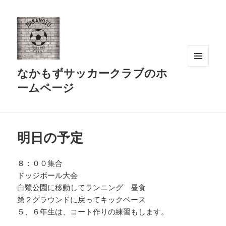
なかもずサッカークラブのホ
メニュ
ーとウ
ームページ
ィジェ
ット
明日の予定
８：００集合
ドッジボール大会
白鷺公園に移動してランニング 昼食
第２グラウンドに戻ってキックベース
５、６年生は、コート作りの練習もします。