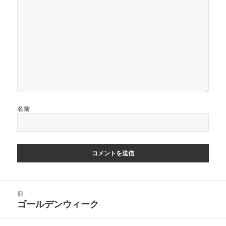
名前
投
前
稿
ゴールデンウィーク
前
ナ
の
ビ