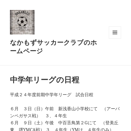
なかもずサッカークラブのホ
メニュ
ーとウ
ームページ
ィジェ
ット
中学年リーグの日程
平成２４年度前期中学年リーグ 試合日程
６月 ３日（日）午前 新浅香山小学校にて （アーバ
ンペガサス戦） ３、４年生
６月 ９日（土）午後 中百舌鳥第２Gにて （登美丘
東、堺YMCA戦） ３、４年生（YMは、４年生のみ）