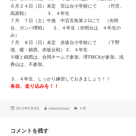
６月２４日（日）未定 宮山台小学校にて （竹宮、
高原戦） ３、４年生
７月 ７日（土）午後 中百舌鳥第２Gにて （光明
台、ガンバ堺戦） ３、４年生（光明台は、４年生の
み）
７月 ８日（日）未定 赤坂台小学校にて （下野
池、榎・錦西、赤坂台戦）３、４年生
※榎と錦西は、合同チームで参加。堺YMCAが参加。浅
香山は、不参加。
３、４年生、しっかり練習しておきましょう！！
各自、走り込みを！！
投
作
カ
2012年5月4日
nakamozusc
４年
稿
成
テ
日:
者
ゴ
リ
コメントを残す
ー