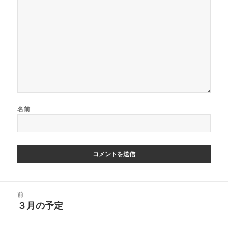
名前
投
前
稿
３月の予定
前
ナ
の
ビ