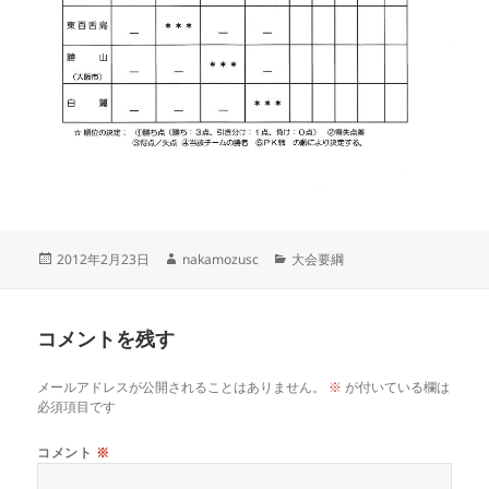
投
作
カ
2012年2月23日
nakamozusc
大会要綱
稿
成
テ
日:
者
ゴ
リ
コメントを残す
ー
メールアドレスが公開されることはありません。
※
が付いている欄は
必須項目です
コメント
※