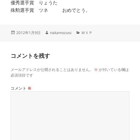
優秀選手賞 りょうた
殊勲選手賞 ツネ おめでとう。
投
作
カ
2012年1月9日
nakamozusc
ＭＶＰ
稿
成
テ
日:
者
ゴ
リ
コメントを残す
ー
メールアドレスが公開されることはありません。
※
が付いている欄は
必須項目です
コメント
※