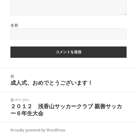
名前
投
前
稿
成人式、おめでとうございます！
前
ナ
の
ビ
投
次ページへ
ゲ
稿:
２０１２ 浅香山サッカークラブ 親善サッカ
次
ー
ー６年生大会
の
シ
投
ョ
稿:
ン
Proudly powered by WordPress