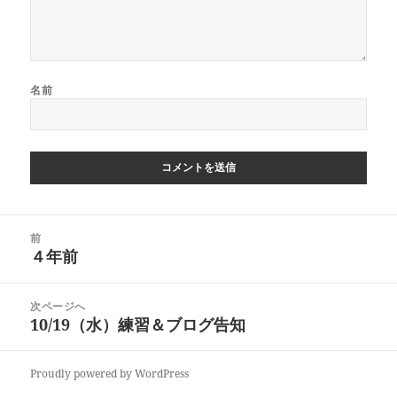
名前
投
前
稿
４年前
前
ナ
の
ビ
投
次ページへ
ゲ
稿:
10/19（水）練習＆ブログ告知
次
ー
の
シ
投
ョ
Proudly powered by WordPress
稿:
ン