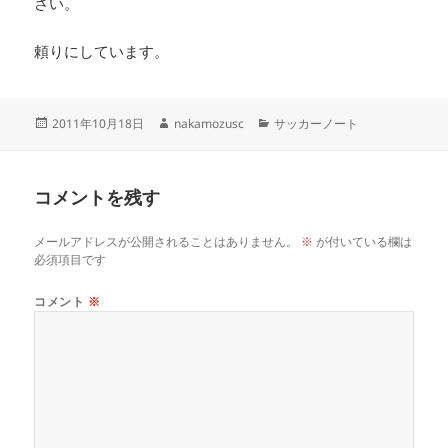
さい。
頼りにしています。
投
作
カ
2011年10月18日
nakamozusc
サッカーノート
稿
成
テ
日:
者
ゴ
リ
コメントを残す
ー
メールアドレスが公開されることはありません。
※
が付いている欄は
必須項目です
コメント
※