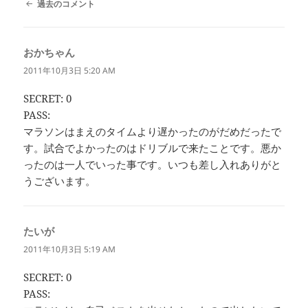
コ
過去のコメント
メ
ン
ト
おかちゃん
よ
ナ
ビ
り:
2011年10月3日 5:20 AM
ゲ
ー
SECRET: 0
シ
PASS:
ョ
ン
マラソンはまえのタイムより遅かったのがだめだったで
す。試合でよかったのはドリブルで来たことです。悪か
ったのは一人でいった事です。いつも差し入れありがと
うございます。
たいが
よ
り:
2011年10月3日 5:19 AM
SECRET: 0
PASS: