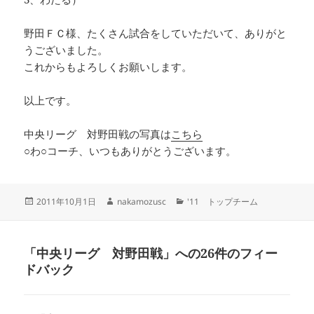
野田ＦＣ様、たくさん試合をしていただいて、ありがと
うございました。
これからもよろしくお願いします。
以上です。
中央リーグ 対野田戦の写真は
こちら
○わ○コーチ、いつもありがとうございます。
投
作
カ
2011年10月1日
nakamozusc
'11 トップチーム
稿
成
テ
日:
者
ゴ
リ
「中央リーグ 対野田戦」への26件のフィー
ー
ドバック