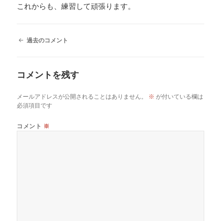
これからも、練習して頑張ります。
コ
過去のコメント
メ
ン
ト
コメントを残す
ナ
ビ
ゲ
メールアドレスが公開されることはありません。
※
が付いている欄は
ー
必須項目です
シ
ョ
コメント
※
ン