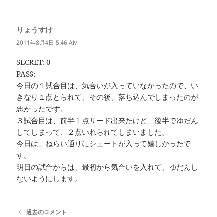
メ
ン
ト
りょうすけ
よ
ナ
ビ
り:
2011年8月4日 5:46 AM
ゲ
ー
SECRET: 0
シ
PASS:
ョ
ン
今日の１試合目は、気合いが入っていなかったので、い
きなり１点とられて、その後、落ち込んでしまったのが
悪かったです。
３試合目は、前半１点リード出来たけど、後半でゆだん
してしまって、２点いれられてしまいました。
今日は、ねらい通りにシュートが入って嬉しかったで
す。
明日の試合からは、最初から気合いを入れて、ゆだんし
ないようにします。
コ
過去のコメント