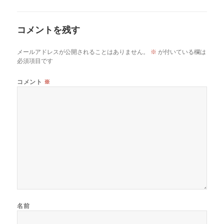
メ
ン
ト
コメントを残す
ナ
ビ
ゲ
メールアドレスが公開されることはありません。
※
が付いている欄は
ー
必須項目です
シ
ョ
コメント
※
ン
名前