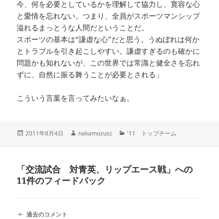
今、何を必要としているかを理解して協力し、寛容な心
と愛情を忘れない。つまり、全員がスポーツマンシップ
溢れるまっとうな人間だということだ。
スポーツの基本は“謙虚な心”だと思う。うぬぼれは何か
とトラブルを引き起こしやすい。謙虚すぎるのも確かに
問題かも知れないが、この世界では常識と健全さを忘れ
ずに、自然に振る舞うことが必要とされる」
こういう言葉を言ってみたいなぁ。
投
作
カ
2011年8月4日
nakamozusc
'11 トップチーム
稿
成
テ
日:
者
ゴ
リ
「交流試合 対青英、リップエース戦」への
ー
11件のフィードバック
コ
過去のコメント