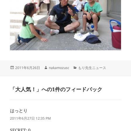
投
作
カ
2011年6月26日
nakamozusc
もり先生ニュース
稿
成
テ
日:
者
ゴ
リ
「大人気！」への1件のフィードバック
ー
はっとり
よ
り:
2011年6月27日 12:35 PM
SECRET: 0