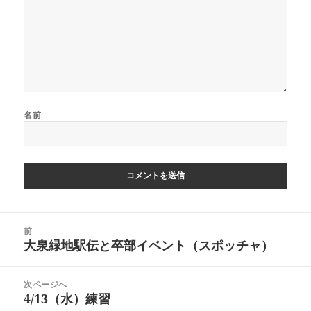
名前
投
前
稿
大泉緑地駅伝と卒部イベント（スポッチャ）
前
ナ
の
ビ
投
次ページへ
ゲ
稿:
4/13（水）練習
次
ー