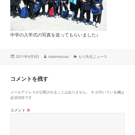
中学の入学式の写真を送ってもらいました♪
投
作
カ
2011年4月9日
nakamozusc
もり先生ニュース
稿
成
テ
日:
者
ゴ
リ
コメントを残す
ー
メールアドレスが公開されることはありません。
※
が付いている欄は
必須項目です
コメント
※