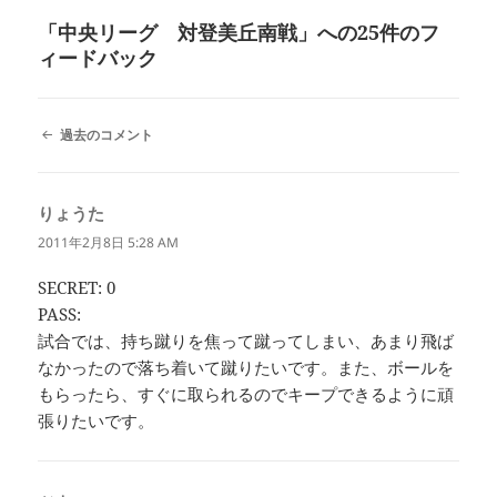
リ
「中央リーグ 対登美丘南戦」への25件のフ
ー
ィードバック
コ
過去のコメント
メ
ン
ト
りょうた
よ
ナ
ビ
り:
2011年2月8日 5:28 AM
ゲ
ー
SECRET: 0
シ
PASS:
ョ
ン
試合では、持ち蹴りを焦って蹴ってしまい、あまり飛ば
なかったので落ち着いて蹴りたいです。また、ボールを
もらったら、すぐに取られるのでキープできるように頑
張りたいです。