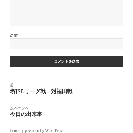
名前
投
前
稿
堺JSLリーグ戦 対福田戦
前
ナ
の
ビ
投
次ページへ
ゲ
稿:
今日の出来事
次
ー
の
シ
投
ョ
Proudly powered by WordPress