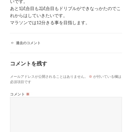
いです。
あと1試合目も2試合目もドリブルができなっかたのでこ
れからはしていきたいです。
マラソンでは12分きる事を目指します。
コ
過去のコメント
メ
ン
ト
コメントを残す
ナ
ビ
ゲ
メールアドレスが公開されることはありません。
※
が付いている欄は
ー
必須項目です
シ
ョ
コメント
※
ン