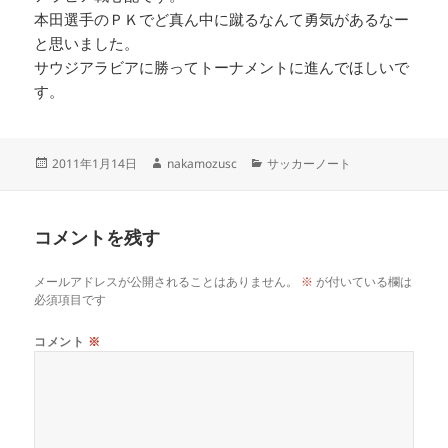
本田選手のＰＫでど真ん中に蹴るなんて勇気があるなー
と思いました。
サウジアラビアに勝ってトーナメントに進んでほしいで
す。
投
作
カ
2011年1月14日
nakamozusc
サッカーノート
稿
成
テ
日:
者
ゴ
リ
コメントを残す
ー
メールアドレスが公開されることはありません。
※
が付いている欄は
必須項目です
コメント
※