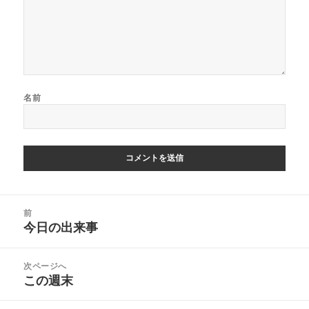
名前
投
前
稿
今日の出来事
前
ナ
の
ビ
投
次ページへ
ゲ
稿:
この週末
次
ー
の
シ