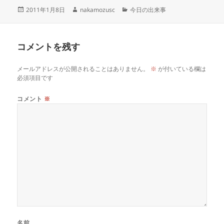
投
作
カ
2011年1月8日
nakamozusc
今日の出来事
稿
成
テ
日:
者
ゴ
リ
コメントを残す
ー
メールアドレスが公開されることはありません。
※
が付いている欄は
必須項目です
コメント
※
名前